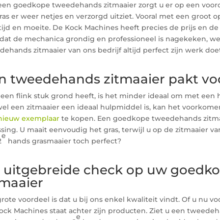
een goedkope tweedehands zitmaaier zorgt u er op een voor
ras er weer netjes en verzorgd uitziet. Vooral met een groot 
 tijd en moeite. De Kock Machines heeft precies de prijs en d
dat de mechanica grondig en professioneel is nagekeken, w
ehands zitmaaier van ons bedrijf altijd perfect zijn werk doe
n tweedehands zitmaaier pakt voo
u een flink stuk grond heeft, is het minder ideaal om met een
el een zitmaaier een ideaal hulpmiddel is, kan het voorkome
nieuw exemplaar
te kopen. Een goedkope tweedehands zitmaai
sing. U maait eenvoudig het gras, terwijl u op de zitmaaier va
e
2
hands grasmaaier toch perfect?
 uitgebreide check op uw goedk
tmaaier
rote voordeel is dat u bij ons enkel kwaliteit vindt. Of u nu 
ock Machines staat achter zijn producten. Ziet u een tweedeh
e