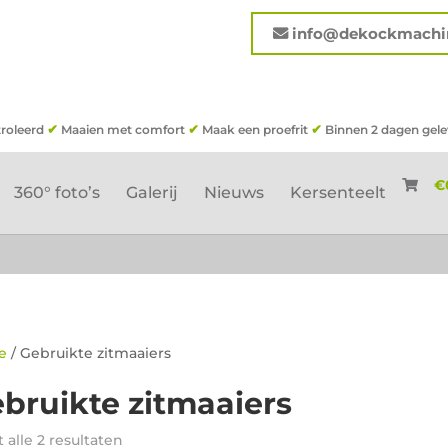
info@dekockmachin
✔
✔
✔
roleerd
Maaien met comfort
Maak een proefrit
Binnen 2 dagen gele
€
360° foto’s
Galerij
Nieuws
Kersenteelt
e
/ Gebruikte zitmaaiers
bruikte zitmaaiers
Gesorteerd
 alle 2 resultaten