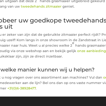
van uitgaan dat deze 2
hands grasmaaier uitgebreid gekeurd i
lang van uw
tweedehands zitmaaier
geniet.
obeer uw goedkope tweedehands z
s uit
u er zeker van zijn dat de gebruikte zitmaaier perfect rijdt? P
tuig uzelf! Kom langs in onze showroom in de Zandstraat in L
e
aaier naar huis. Weet u al precies welke 2
hands grasmaaier 
oudig via onze webshop aan en bekijk gelijk
onze aanbiedin
iksklaar zijn, zijn ze direct inzetbaar.
welke manier kunnen wij u helpen?
t u nog vragen over ons assortiment aan machines? Vul dan
o
medewerker aan de lijn? Bel ons dan op ons vaste nummer v
mer
+31(0)6-38928477
.