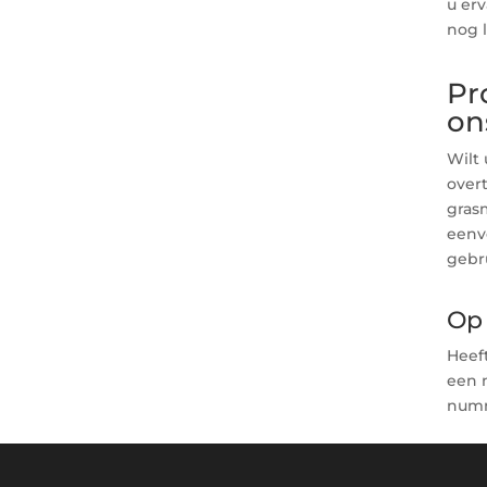
u er
nog 
Pr
on
Wilt 
over
grasm
eenv
gebru
Op 
Heef
een 
num