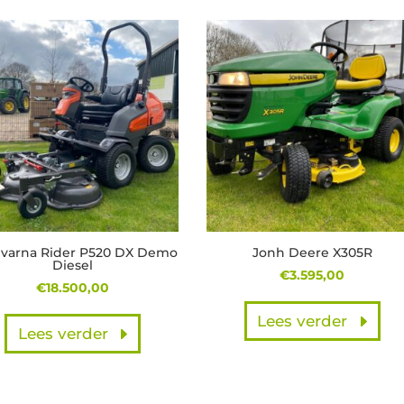
op
nieuwste
varna Rider P520 DX Demo
Jonh Deere X305R
Diesel
€
3.595,00
€
18.500,00
Lees verder
Lees verder