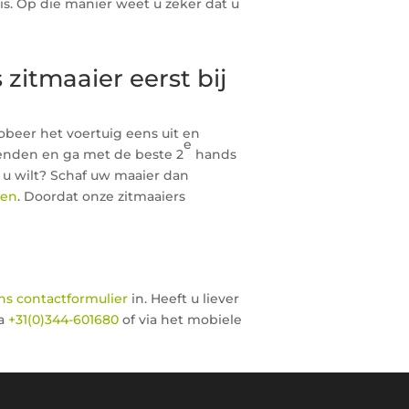
s. Op die manier weet u zeker dat u
itmaaier eerst bij
robeer het voertuig eens uit en
e
ienden en ga met de beste 2
hands
u wilt? Schaf uw maaier dan
gen
. Doordat onze zitmaaiers
ns contactformulier
in. Heeft u liever
ia
+31(0)344-601680
of via het mobiele