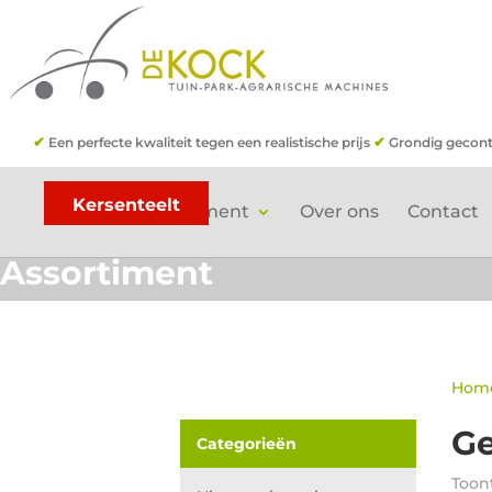
✔
✔
Een perfecte kwaliteit tegen een realistische prijs
Grondig gecont
Kersenteelt
Home
Assortiment
Over ons
Contact
Assortiment
Hom
Ge
Categorieën
Toont