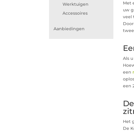
Met 
Werktuigen
uw g
Accessoires
veel
Door
Aanbiedingen
tweed
Ee
Als 
Hoew
een
oplos
een 
De
zi
Het g
De K