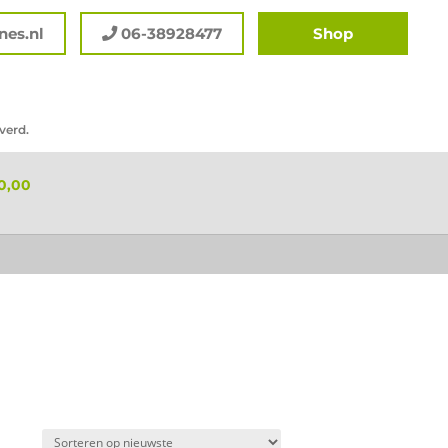
es.nl
06-38928477
Shop
verd.
0,00