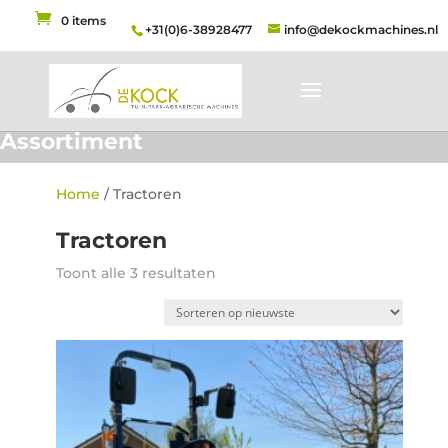
0 items
+31(0)6-38928477
info@dekockmachines.nl
Assortiment
Home
/ Tractoren
Tractoren
Gesorteerd
Toont alle 3 resultaten
op
nieuwste