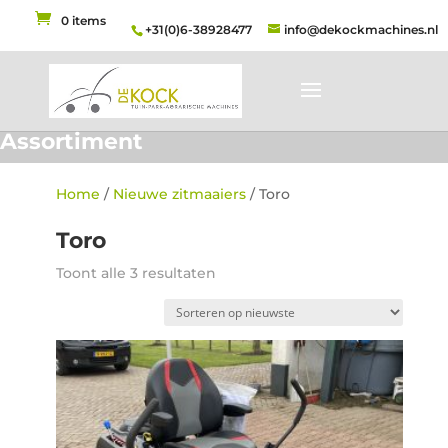
0 items
+31(0)6-38928477
info@dekockmachines.nl
Assortiment
Home
/
Nieuwe zitmaaiers
/ Toro
Toro
Gesorteerd
Toont alle 3 resultaten
op
nieuwste