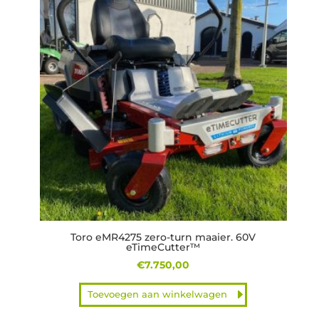
Toro eMR4275 zero-turn maaier. 60V
eTimeCutter™
€
7.750,00
Toevoegen aan winkelwagen