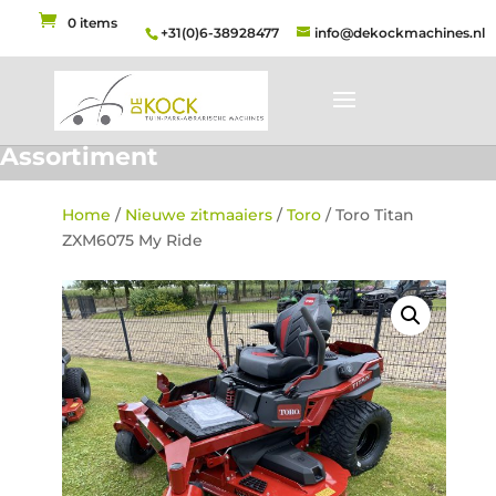
0 items
+31(0)6-38928477
info@dekockmachines.nl
Assortiment
Home
/
Nieuwe zitmaaiers
/
Toro
/ Toro Titan
ZXM6075 My Ride