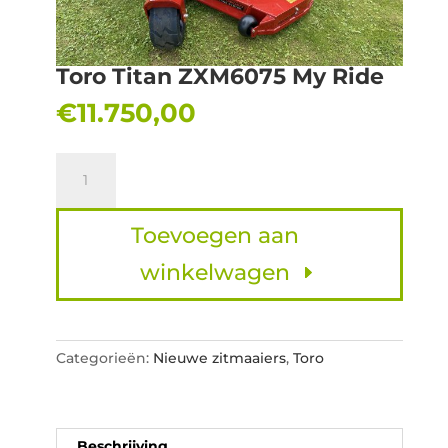
Toro Titan ZXM6075 My Ride
€
11.750,00
Toro
Titan
ZXM6075
Toevoegen aan
My
Ride
winkelwagen
aantal
Categorieën:
Nieuwe zitmaaiers
,
Toro
Beschrijving