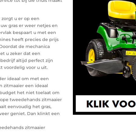
rvice tot bij uw thuis maakt
zorgt u er op een
uw gras er weer netjes en
ervlak bespaart u met een
ines heeft precies de prijs
 Doordat de mechanica
et u zeker dat een
rijf altijd perfect zijn
 voordelig voor u uit.
inder ideaal om met een
 zitmaaier een ideaal
budget het niet toelaat om
kope tweedehands zitmaaier
aait eenvoudig het gras,
 weer geniet. Dan klinkt een
eedehands zitmaaier