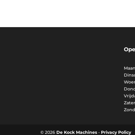
Ope
Maan
Dins
Woen
Dond
Vrij
Zate
Zon
© 2026
De Kock Machines
-
Privacy Policy