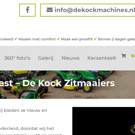
info@dekockmachines.n
✔
✔
✔
roleerd
Maaien met comfort
Maak een proefrit
Binnen 2 dagen gele
€
360° foto’s
Galerij
Nieuws
Kersenteelt
est – De Kock Zitmaaiers
ij bieden ze nieuw en
ederland, doordat wij het