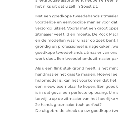
allergrootste assortiment hebben en een se
het niks uit dat u zelf in Soest zit.
Met een goedkope tweedehands zitmaaier 
voordelige en eenvoudige manier voor dat 
verzorgd uitziet. Vooral met een groot opp
zitmaaier veel tijd en moeite. De Kock Mach
en de modellen waar u naar op zoek bent.
grondig en professioneel is nagekeken, we
goedkope tweedehands zitmaaier van ons bed
werk doet. Een tweedehands zitmaaier pakt
Als u een flink stuk grond heeft, is het m
handmaaier het gras te maaien. Hoewel een
hulpmiddel is, kan het voorkomen dat het 
een nieuw exemplaar te kopen. Een goed
is in dat geval een perfecte oplossing. U m
terwijl u op de zitmaaier van het heerlijke
2e hands grasmaaier toch perfect?
De uitgebreide check op uw goedkope tw