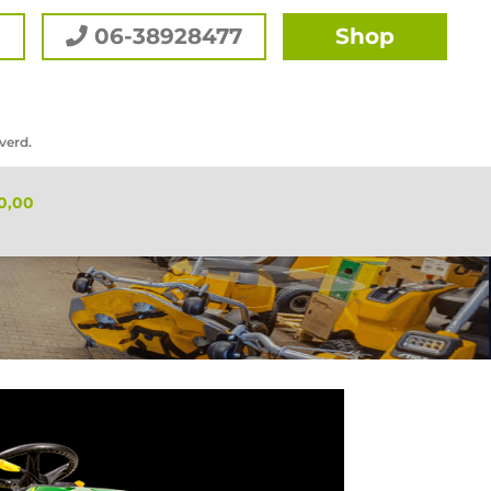
l
06-38928477
Shop
verd.
0,00