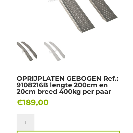
OPRIJPLATEN GEBOGEN Ref.:
9108216B lengte 200cm en
20cm breed 400kg per paar
€
189,00
OPRIJPLATEN
GEBOGEN
Ref.: