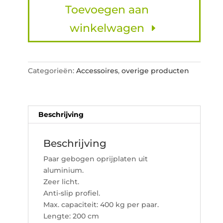
Toevoegen aan
9108216B
lengte
winkelwagen
200cm
en
20cm
breed
Categorieën:
Accessoires
,
overige producten
400kg
per
paar
aantal
Beschrijving
Beschrijving
Paar gebogen oprijplaten uit
aluminium.
Zeer licht.
Anti-slip profiel.
Max. capaciteit: 400 kg per paar.
Lengte: 200 cm