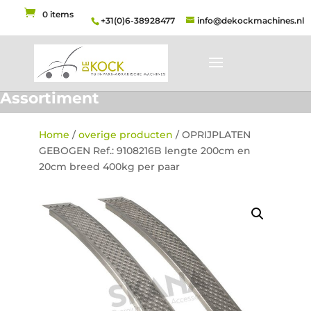
0 items
+31(0)6-38928477
info@dekockmachines.nl
Assortiment
Home
/
overige producten
/ OPRIJPLATEN
GEBOGEN Ref.: 9108216B lengte 200cm en
20cm breed 400kg per paar