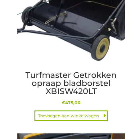
Turfmaster Getrokken
opraap bladborstel
XBISW420LT
€
475,00
Toevoegen aan winkelwagen